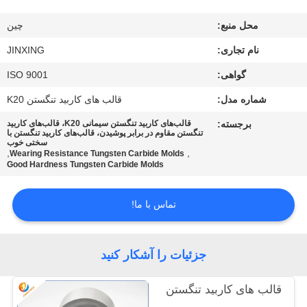
با
محل منبع:
چین
ما
نام تجاری:
JINXING
تماس
گواهی:
ISO 9001
بگیرید
شماره مدل:
قالب های کاربید تنگستن K20
اخبار
برجسته:
قالب‌های کاربید تنگستن سیمانی K20، قالب‌های کاربید
تنگستن مقاوم در برابر پوشیدن، قالب‌های کاربید تنگستن با
سختی خوب
,
,
Wearing Resistance Tungsten Carbide Molds
موارد
Good Hardness Tungsten Carbide Molds
تماس با ما!
درخواست
نقل
قول
جزئیات را آشکار کنید
قالب های کاربید تنگستن
نقشه