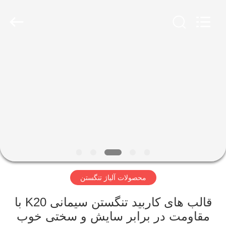
2025
JINXING
MATECH
CO
LTD.
All
Rights
Reserved.
صفحه
Developed
by
ECER
اصلی
محصولات
درباره
ما
محصولات آلیاژ تنگستن
تور
کارخانه
قالب های کاربید تنگستن سیمانی K20 با
مقاومت در برابر سایش و سختی خوب