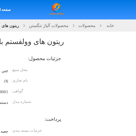
صفحه ا
خانه
محصولات
محصولات آلیاژ تنگستن
ریتون های و
ریتون های وولفستم با 
جزئیات محصول:
محل منبع:
چین
نام تجاری:
JX
گواهی:
9001
شماره مدل:
دستش
پرداخت:
جزئیات بسته بندی:
جعبه 