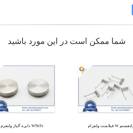
شما ممکن است در این مورد باشید
امنت ولفرام W ولتفستم
 الکترود از آلیاژ لانتان ولترفم
دایره آلیاژ ولتفرم WNiFe
چوبی که از وانتگستم ساخته 
است