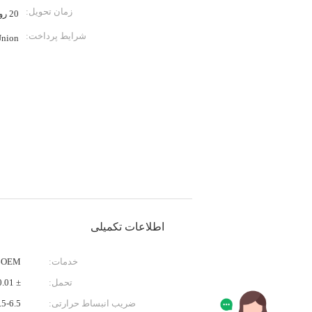
زمان تحویل:
20 روز
شرایط پرداخت:
Union
اطلاعات تکمیلی
خدمات:
OEM، خدمات بازرسی
تحمل:
± 0.01 میلی متر یا به عنوان درخواست شما
ضریب انبساط حرارتی:
-6.5 × 10-6/K