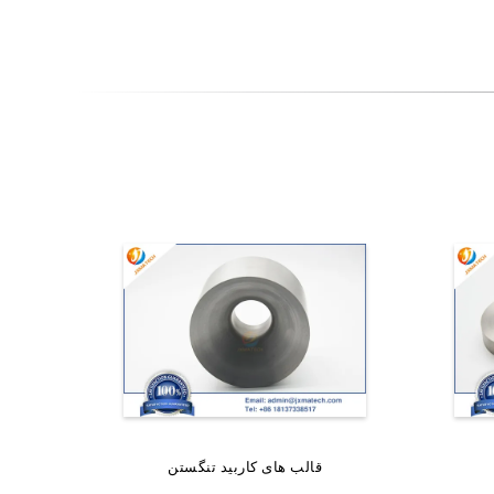
شده
نوار ورق ولتفستم W
قالب های کاربید تنگستن