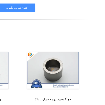
فولگستین درجه حرارت بالا
الکترود چوبی گرد و خالص ولتفستم
فیل
میله