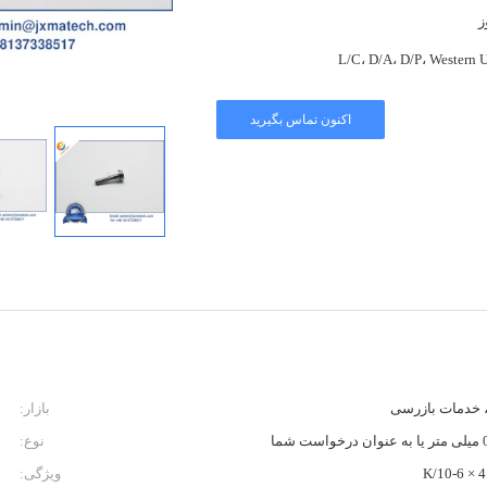
L/C، D/A، D/P، Western 
اکنون تماس بگیرید
بازار:
نوع:
4.5
ویژگی: