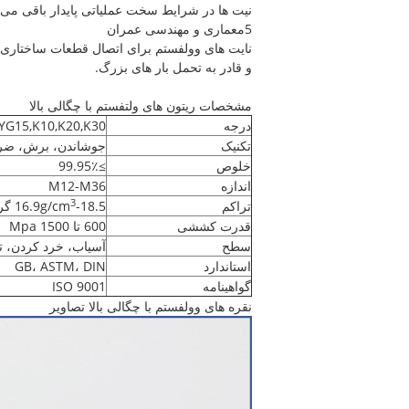
نیت ها در شرایط سخت عملیاتی پایدار باقی می م
5معماری و مهندسی عمران
نایت های وولفستم برای اتصال قطعات ساختاری سن
و قادر به تحمل بار های بزرگ.
مشخصات ریتون های ولتفستم با چگالی بالا
درجه
YG15,K10,K20,K30
تکنیک
جوشاندن، برش، ضرب
خلوص
≥99.95٪
اندازه
M12-M36
3
تراکم
-18.5 گرام در سانتی متر
16.9g/cm
قدرت کششی
600 تا 1500 Mpa
سطح
آسیاب، خرد کردن، ت
استاندارد
GB، ASTM، DIN
گواهینامه
ISO 9001
نقره های وولفستم با چگالی بالا تصاویر