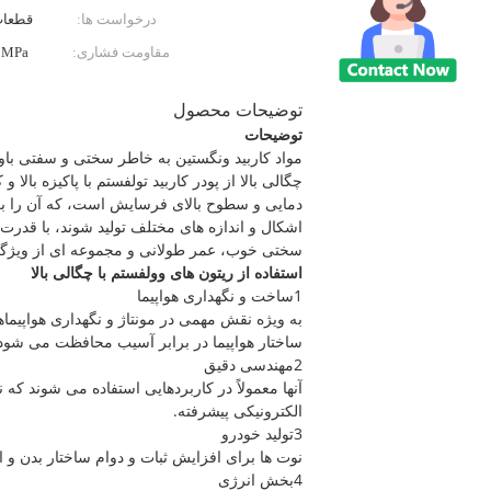
درخواست ها:
قطعات
مقاومت فشاری:
0MPa
توضیحات محصول
توضیحات
مواد کاربید ونگستین به خاطر سختی و سفتی باو
چگالی بالا از پودر کاربید تولفستم با پاکیزه با
دمایی و سطوح بالای فرسایش است، که آن را برای
اشکال و اندازه های مختلف تولید شوند، با قدرت 
سختی خوب، عمر طولانی و مجموعه ای از ویژگی
استفاده از ریتون های وولفستم با چگالی بالا
1ساخت و نگهداری هواپیما
به ویژه نقش مهمی در مونتاژ و نگهداری هواپیماه
ساختار هواپیما در برابر آسیب محافظت می شود
2مهندسی دقیق
آنها معمولاً در کاربردهایی استفاده می شوند که 
الکترونیکی پیشرفته.
3تولید خودرو
نوت ها برای افزایش ثبات و دوام ساختار بدن و
4بخش انرژی