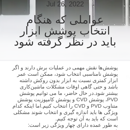
Jul 26, 2022
با
ما
عواملی که هنگام
تماس
انتخاب پوشش ابزار
بگیرید
باید در نظر گرفته شود
اخبار
پوشش‌ها نقش مهمی در عملیات برش دارند و اگر
موارد
پوشش نامناسبی انتخاب شود، ممکن است عمر
ابزار کمتری نسبت به ابزار بدون روکش داشته
باشد و حتی گاهی اوقات مشکلات ماشین‌کاری
درخواست
بیشتر شود.در حال حاضر، ما می توانیم پوشش
نقل
PVD، پوشش CVD و پوشش کامپوزیت پوشش
متناوب PVD و CVD را انتخاب کنیم.اما اینکه کدام
قول
ویژگی ها باید اندازه گیری و انتخاب شوند مشکلی
است که باید به آن توجه کنیم.
به طور عمده دارای چهار ویژگی زیر است:
نقشه