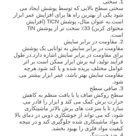
1. سختی
سایت
سختی سطح بالایی که توسط پوشش ایجاد می
شود یکی از بهترین راه ها برای افزایش عمر ابزار
است.به عنوان مثال، پوشش TiCN (افزایش
PRIVACY
محتوای کربن) 33٪ سخت تر از پوشش TiN
است.
POLICY
2. مقاومت در برابر سایش
مقاومت در برابر سایش به توانایی یک پوشش
برای مقاومت در برابر سایش اشاره دارد.در طول
فرآیند تولید، لبه برش ابزار ممکن است بر اثر
عوامل مختلف بریده شده و یا کند شود.هرچه
مقاومت سایش بهتر باشد، عمر ابزار بیشتر می
شود.
3. صافی سطح
سطح روکش صاف یا با بافت منظم به کاهش
حرارت برش کمک می کند و ابزار را قادر می
سازد تا با سرعت های برش بالاتر ماشینکاری
شود، که می تواند از جوشکاری ذوبی در دمای بالا
با مواد ماشینکاری شده جلوگیری کند و در نتیجه
کیفیت مواد فلزی را بهبود بخشد.
4. ضد چسبندگی