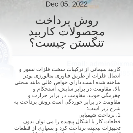
Dec 05, 2022
با
ما
روش پرداخت
تماس
محصولات کاربید
بگیرید
تنگستن چیست؟
اخبار
کاربید سیمانی از ترکیبات سخت فلزات نسوز و
موارد
اتصال فلزات از طریق فناوری متالورژی پودر
ساخته شده است.دارای خواص عالی مانند سختی
بالا، مقاومت در برابر سایش، استحکام و
درخواست
چقرمگی خوب، مقاومت در برابر حرارت و
نقل
مقاومت در برابر خوردگی است.روش پرداخت به
شرح زیر است:
قول
1. پرداخت شیمیایی
قطعات کار با اشکال پیچیده را می توان بدون
تجهیزات پیچیده پرداخت کرد و بسیاری از قطعات
نقشه