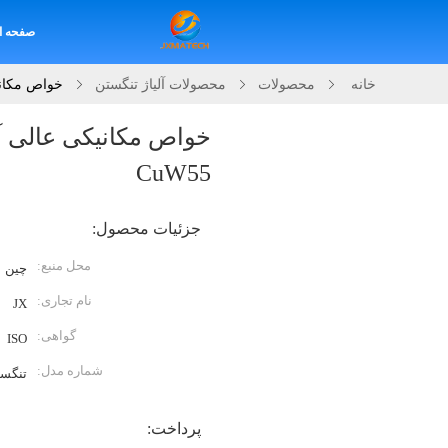
صفحه ا
خانه
محصولات
محصولات آلیاژ تنگستن
خواص مکانیکی 
CuW55
جزئیات محصول:
محل منبع:
چین
نام تجاری:
JX
گواهی:
ISO
شماره مدل:
تنگس
پرداخت: