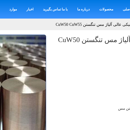
صلی
محصولات
درباره ما
با ما تماس بگیرید
اخبار
موارد
عالی آلیاژ مس تنگستن CuW50 CuW55
خواص مکانیکی عالی آلیاژ مس تنگستن CuW50
تن مس