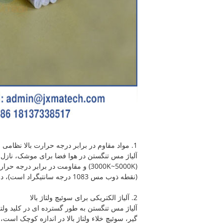
1. مواد مقاوم در برابر درجه حرارت بالا نظامی
آلیاژ مس تنگستن در هوا فضا برای موشک، نازل 
(3000K~5000K) و مقاومت در برابر
(نقطه ذوب مس 1083 درجه سانتیگراد است)، دمای سطح تنگستن و مس را کاهش می دهد و استفاده در شرایط دمای بالا را تضمین می کند.
2. آلیاژ الکتریکی برای سوئیچ ولتاژ بالا
گیر، سوئیچ خلاء ولتاژ بالا در اندازه کوچک اس