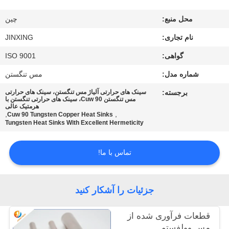
با
محل منبع:
چين
ما
نام تجاری:
JINXING
تماس
گواهی:
ISO 9001
بگیرید
شماره مدل:
مس تنگستن
اخبار
برجسته:
سینک های حرارتی آلیاژ مس تنگستن، سینک های حرارتی
مس تنگستن Cuw 90، سینک های حرارتی تنگستن با
هرمتیک عالی
,
,
Cuw 90 Tungsten Copper Heat Sinks
موارد
Tungsten Heat Sinks With Excellent Hermeticity
تماس با ما!
درخواست
نقل
قول
جزئیات را آشکار کنید
قطعات فرآوری شده از
نقشه
مس وولفستم