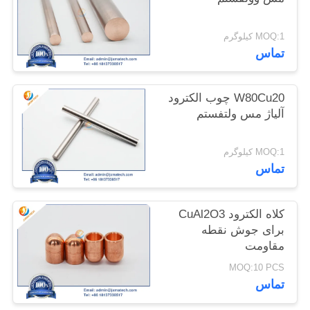
سایت
MOQ:1 کیلوگرم
تماس
PRIVACY
POLICY
W80Cu20 چوب الکترود
آلیاژ مس ولتفستم
MOQ:1 کیلوگرم
تماس
کلاه الکترود CuAl2O3
برای جوش نقطه
مقاومت
MOQ:10 PCS
تماس