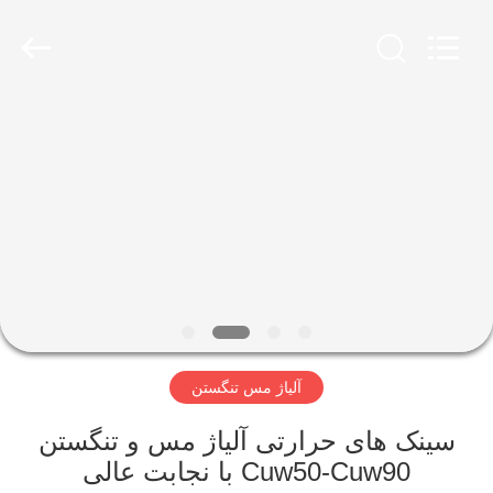
JINXING
MATECH
CO
LTD.
All
Rights
Reserved.
Developed
صفحه
by
ECER
اصلی
محصولات
درباره
ما
آلیاژ مس تنگستن
تور
کارخانه
سینک های حرارتی آلیاژ مس و تنگستن
Cuw50-Cuw90 با نجابت عالی