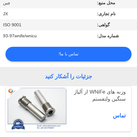
با
محل منبع:
چین
ما
نام تجاری:
JX
تماس
گواهی:
ISO 9001
بگیرید
شماره مدل:
93-97wnife/wnicu
اخبار
تماس با ما!
موارد
جزئیات را آشکار کنید
وزنه های WNiFe از آلیاژ
درخواست
سنگین ولتفستم
نقل
قول
تماس
نقشه