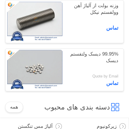
وزنه بولت از آلیاژ آهن
سایت
وولفستم نیکل
PRIVACY
تماس
POLICY
99.95% دیسک ولتفستم
دیسک
Quote by Email
تماس
دسته بندی های محبوب
همه
زیرکونیوم
آلیاژ مس تنگستن